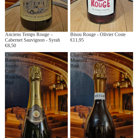
Anciens Temps Rouge –
Bisou Rouge - Olivier Coste
Cabernet Sauvignon - Syrah
€11,95
€8,50
Champagne
Champagne
Bauget
Moutard
Jouette
Brut
Carte
Blanche
Brut