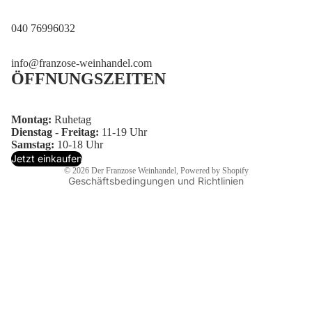
040 76996032
tenschutzerklärung
info@franzose-weinhandel.com
ÖFFNUNGSZEITEN
derrufsrecht
ersand
ntaktinformationen
Montag:
Ruhetag
Dienstag - Freitag:
11-19 Uhr
GB
Samstag:
10-18 Uhr
mpressum
Jetzt einkaufen
© 2026
Der Franzose Weinhandel
, Powered by Shopify
Geschäftsbedingungen und Richtlinien