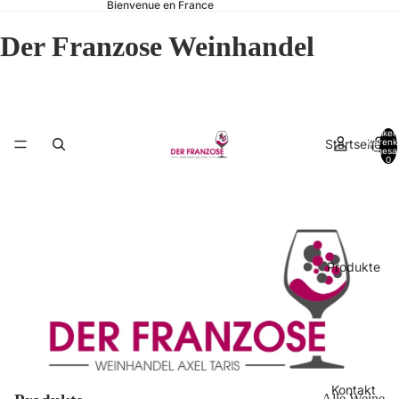
Bienvenue en France
Der Franzose Weinhandel
Artikel
Startseite
Warenk
insgesa
0
Produkte
Kontakt
Alle Weine