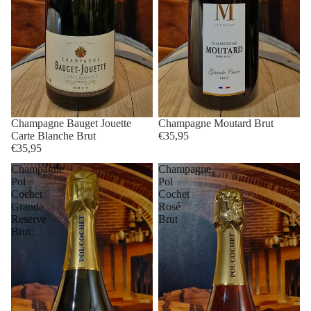
Champagne Bauget Jouette
Champagne Moutard Brut
Carte Blanche Brut
€35,95
€35,95
Champagne
Champagne
Pol
Pol
Cochet
Cochet
Grande
Rosé
Reserve
Brut
Brut