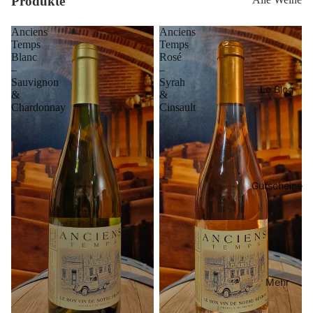
Produkte
Anciens
Anciens
Temps
Temps
Blanc
Rosé
–
–
Sauvignon
Syrah
Le Blog
&
&
Chardonnay
Cinsault
Gutscheine
Mehr