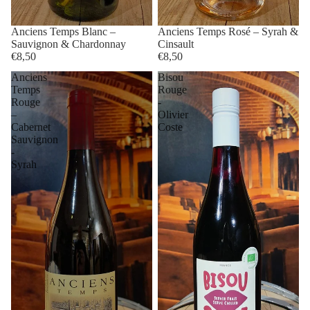
Anciens Temps Blanc –
Anciens Temps Rosé – Syrah &
Sauvignon & Chardonnay
Cinsault
€8,50
€8,50
Anciens
Bisou
Temps
Rouge
Rouge
-
–
Olivier
Cabernet
Coste
Sauvignon
-
Syrah